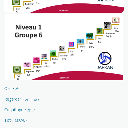
Oeil・め
Regarder・み（る）
Coquillage・かい
Tôt・はやい